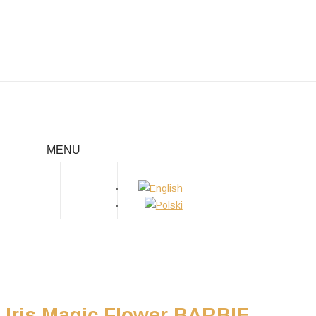
BARBIE
MENU
Home
/
Suczki
/
Barbie
Iris Magic Flower BARBIE