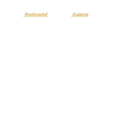
Rodowód
Galeria
OSTATNIE ARTYKUŁY
19-20.09.2020
Wrz 2020