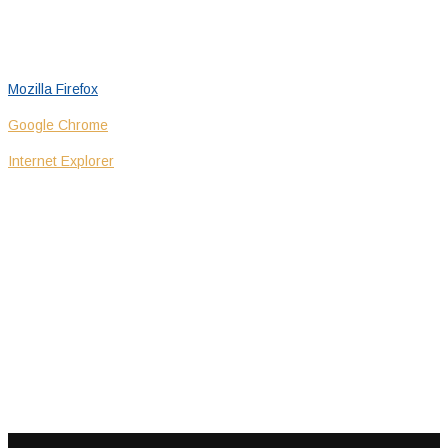
Pamiętaj, że zawsze możesz zmienić ustawienia dotyczące
akceptowania plików cookie. Informację jak zmieć ustawienia w
popularnych przeglądarkach internetowych znajdziesz:
Mozilla Firefox
Google Chrome
Internet Explorer
WSPÓŁPRACA