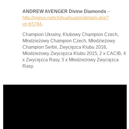
ANDREW AVENGER Divine Diamonds
–
http://ingrus.net/chihuahua/en/details.php?
id=65784
.
Champion Ukrainy, Klubowy Champion Czech,
Młodzieżowy Champion Czech, Młodzieżowy
Champion Serbii, Zwycięzca Klubu 2016,
Młodzieżowy Zwycięzca Klubu 2015, 2 x CACIB, 4
x Zwycięzca Rasy, 5 x Młodzieżowy Zwycięzca
Rasy.