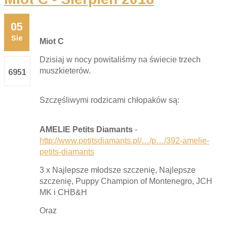
05
Sie
Miot C
Dzisiaj w nocy powitaliśmy na świecie trzech
muszkieterów.
6951
Szczęśliwymi rodzicami chłopaków są:
AMELIE Petits Diamants
-
http://www.petitsdiamants.pl/…/p…/392-amelie-
petits-diamants
3 x Najlepsze młodsze szczenię, Najlepsze
szczenię, Puppy Champion of Montenegro, JCH
MK i CHB&H
Oraz