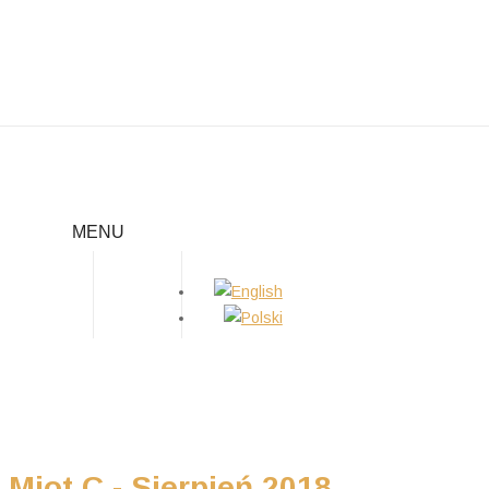
MIOT C
MENU
Home
/
Szczeniaki
/
Miot C
Miot C - Sierpień 2018