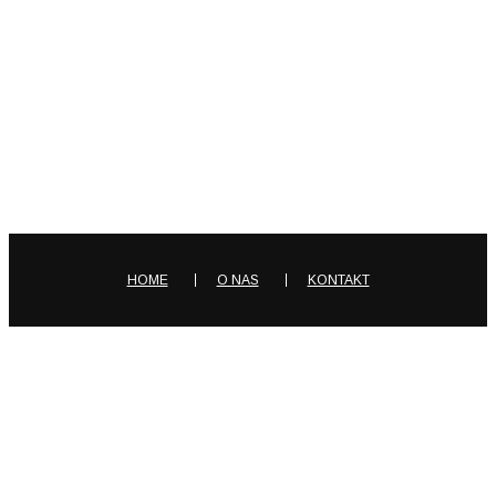
WSPÓŁPRACA
HOME
O NAS
KONTAKT