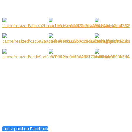
KONTAKT
Petits Diamants, Warszawa, Polska
Magdalena Wojcieszuk
601416519
nasz profil na Facebook