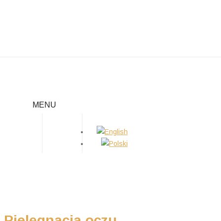
PIELĘGNACJA OCZU
MENU
Home
/
Porady
/
Pielęgnacja oczu
Pielęgnacja oczu