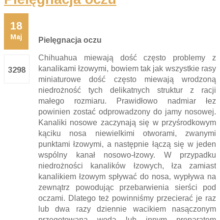
18
Maj
Pielęgnacja oczu
Chihuahua miewają dość często problemy z
kanalikami łzowymi, bowiem tak jak wszystkie rasy
3298
miniaturowe dość często miewają wrodzoną
niedrożność tych delikatnych struktur z racji
małego rozmiaru. Prawidłowo nadmiar łez
powinien zostać odprowadzony do jamy nosowej.
Kanaliki nosowe zaczynają się w przyśrodkowym
kąciku nosa niewielkimi otworami, zwanymi
punktami łzowymi, a następnie łączą się w jeden
wspólny kanał nosowo-łzowy. W przypadku
niedrożności kanalików łzowych, łza zamiast
kanalikiem łzowym spływać do nosa, wypływa na
zewnątrz powodując przebarwienia sierści pod
oczami. Dlatego też powinniśmy przecierać je raz
lub dwa razy dziennie wacikiem nasączonym
przegotowaną wodą lub innym preparatem