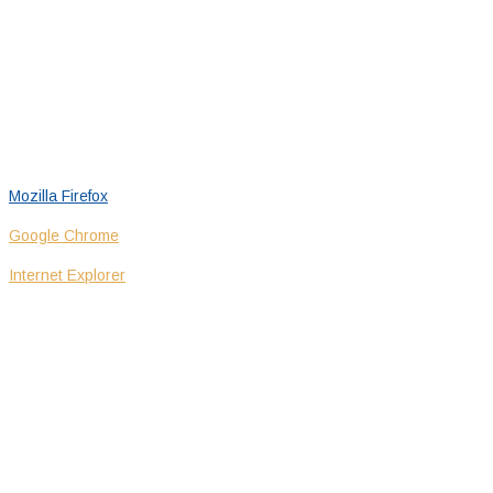
Brak zmiany ustawienia przeglądarki oznacza zgodę na
umieszczanie plików cookie w Twoim urządzeniu.
Czytaj więcej…
Zrozumiałem
Pamiętaj, że zawsze możesz zmienić ustawienia dotyczące
akceptowania plików cookie. Informację jak zmieć ustawienia w
popularnych przeglądarkach internetowych znajdziesz:
Mozilla Firefox
Google Chrome
Internet Explorer
WSPÓŁPRACA