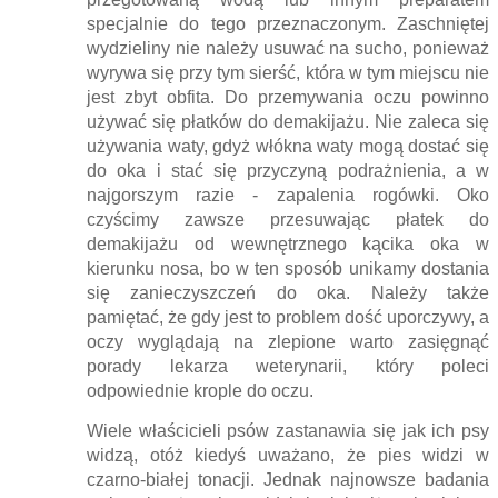
specjalnie do tego przeznaczonym. Zaschniętej
wydzieliny nie należy usuwać na sucho, ponieważ
wyrywa się przy tym sierść, która w tym miejscu nie
jest zbyt obfita. Do przemywania oczu powinno
używać się płatków do demakijażu. Nie zaleca się
używania waty, gdyż włókna waty mogą dostać się
do oka i stać się przyczyną podrażnienia, a w
najgorszym razie - zapalenia rogówki. Oko
czyścimy zawsze przesuwając płatek do
demakijażu od wewnętrznego kącika oka w
kierunku nosa, bo w ten sposób unikamy dostania
się zanieczyszczeń do oka. Należy także
pamiętać, że gdy jest to problem dość uporczywy, a
oczy wyglądają na zlepione warto zasięgnąć
porady lekarza weterynarii, który poleci
odpowiednie krople do oczu.
Wiele właścicieli psów zastanawia się jak ich psy
widzą, otóż kiedyś uważano, że pies widzi w
czarno-białej tonacji. Jednak najnowsze badania