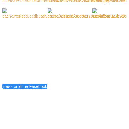
KONTAKT
Petits Diamants, Warszawa, Polska
Magdalena Wojcieszuk
601416519
nasz profil na Facebook
Używamy cookies i podobnych
technologii m.in. w celach:
świadczenia usług, reklamy, statystyk.