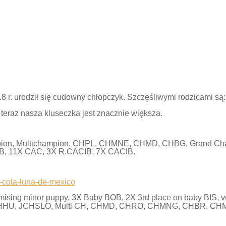
 r. urodził się cudowny chłopczyk. Szczęśliwymi rodzicami są: 
 teraz nasza kluseczka jest znacznie większa.
mpion, Multichampion, CHPL, CHMNE, CHMD, CHBG, Grand Cham
BOB, 11X CAC, 3X R.CACIB, 7X CACIB.
0-cola-luna-de-mexico
mising minor puppy, 3X Baby BOB, 2X 3rd place on baby BIS, 
CHHU, JCHSLO, Multi CH, CHMD, CHRO, CHMNG, CHBR, C