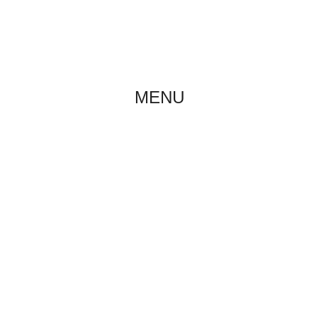
O NAS
AKTUALNOŚCI
MENU
MIOT B
Home
/
Szczeniaki
/
Miot B