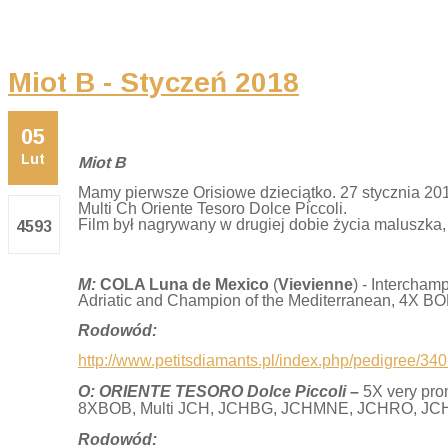
Miot B - Styczeń 2018
05
Lut
Miot B
Mamy pierwsze Orisiowe dzieciątko. 27 stycznia 2018
Multi Ch Oriente Tesoro Dolce Piccoli.
Film był nagrywany w drugiej dobie życia maluszka,
4593
M:
COLA Luna de Mexico
(
Vievienne
) - Intercha
Adriatic and Champion of the Mediterranean, 4X 
Rodowód:
http://www.petitsdiamants.pl/index.php/pedigree/34
O: ORIENTE TESORO Dolce Piccoli
–
5X very pro
8XBOB, Multi JCH, JCHBG, JCHMNE, JCHRO, J
Rodowód: