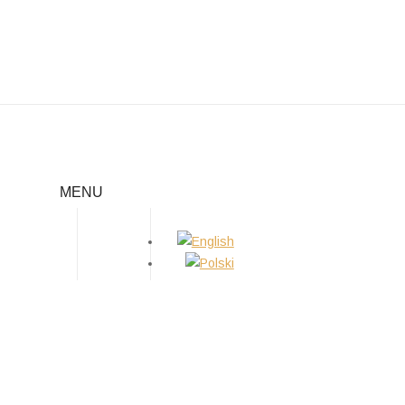
09.2019 WYSTAWA W
WARSZAWIE
MENU
Home
/
Nowości
/
09.2019 Wystawa w Warszawie