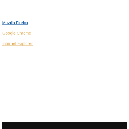
akceptowania plików cookie. Informację jak zmieć ustawienia w
popularnych przeglądarkach internetowych znajdziesz:
Mozilla Firefox
Google Chrome
Internet Explorer
WSPÓŁPRACA