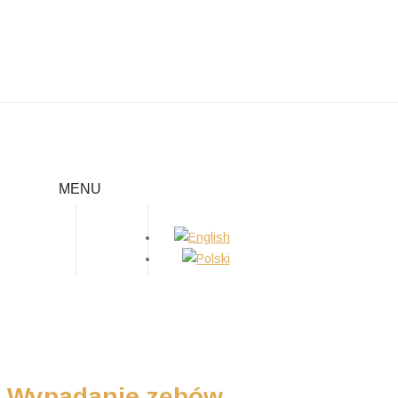
WYPADANIE ZĘBÓW
MENU
Home
/
Porady
/
Wypadanie zębów
Wypadanie zębów