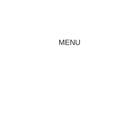
O NAS
AKTUALNOŚCI
MENU
APHNE PETITS DIAMANTS (DAPHN
Home
/
Pedigree
/
Daphne Petits Diamants (Daphne)