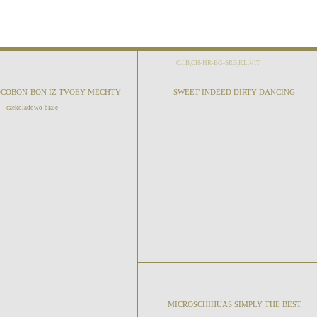
C.I.B,CH-HR-BG-SRB,KL.VIT
OCOBON-BON IZ TVOEY MECHTY
SWEET INDEED DIRTY DANCING
czekoladowo-białe
MICROSCHIHUAS SIMPLY THE BEST