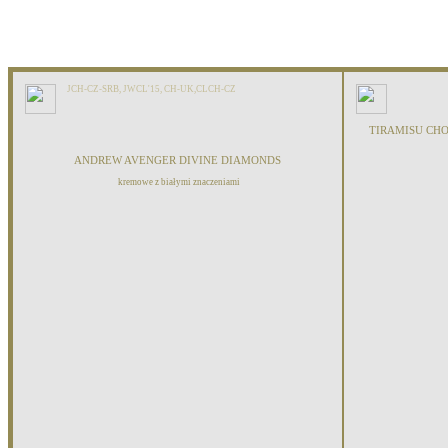
JCH-CZ-SRB, JWCL'15, CH-UK,CLCH-CZ
TIRAMISU CH
ANDREW AVENGER DIVINE DIAMONDS
kremowe z białymi znaczeniami