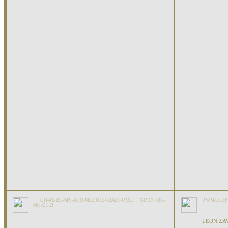
CH-PL-BG-MN-ADR-MEDITER-BALK-MOL, GR.CH-BG-
ZWMŁ,CHPL
MN,C.I.B
LEON ZA