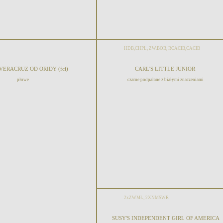
HDB,CHPL, ZW.BOB, RCACIB,CACIB
VERACRUZ OD ORIDY (fci)
CARL'S LITTLE JUNIOR
płowe
czarne podpalane z białymi znaczeniami
2xZWMŁ, 2XNMSWR
SUSY'S INDEPENDENT GIRL OF AMERICA