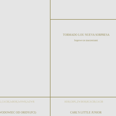
TORMADO LOU NUEVA SORPRESA
brązowe ze znaczeniami
,CACIB,2xBOB,2xNWR,2xZWR
HDB,CHPL,ZW.BOB,RCACIB,CACIB
WODOWIEC OD ORIDY(FCI)
CARL'S LITTLE JUNIOR