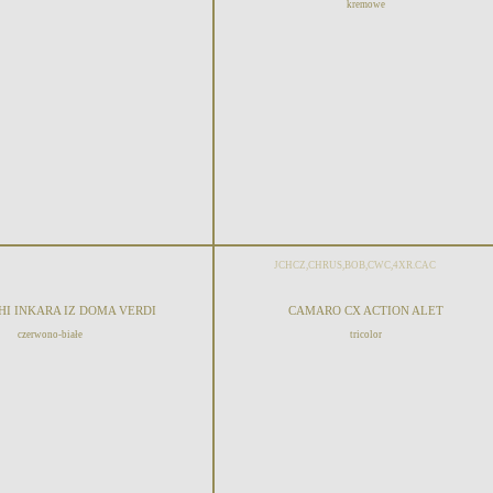
kremowe
JCHCZ,CHRUS,BOB,CWC,4XR.CAC
I INKARA IZ DOMA VERDI
CAMARO CX ACTION ALET
czerwono-białe
tricolor