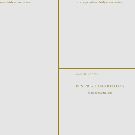
owe z białymi znaczeniami
czarne podpalane z białymi znaczeniami
2xZWMŁ, 2XNJWR
J&j'S SNOWFLAKES R FALLING
białe ze znaczeniami