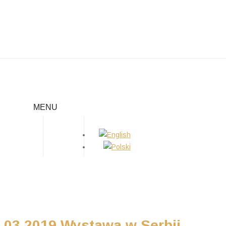
03.2019 WYSTAWA W SERBII
MENU
Home
/
Nowości
/
03.2019 Wystawa w Serbii
03.2019 Wystawa w Serbii